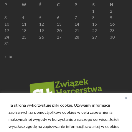
P
W
Ś
C
P
S
N
1
2
3
4
5
6
7
8
9
10
11
12
13
14
15
16
17
18
19
20
21
22
23
24
25
26
27
28
29
30
31
« lip
Ta strona wykorzystuje pliki cookie. Używamy informacji
zapisanych za pomocą plików cookies w celu zapewnienia
maksymalnej wygody w korzystaniu z naszego serwisu. Jeżeli
wyrażasz zgodę na zapisywanie informacji zawartej w cookies