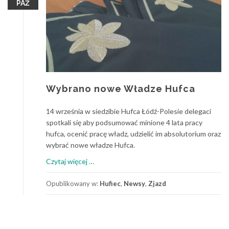
PAŹ
Wybrano nowe Władze Hufca
14 września w siedzibie Hufca Łódź-Polesie delegaci
spotkali się aby podsumować minione 4 lata pracy
hufca, ocenić pracę władz, udzielić im absolutorium oraz
wybrać nowe władze Hufca.
o
Czytaj więcej
…
Wybrano
nowe
Opublikowany w:
Hufiec
,
Newsy
,
Zjazd
Władze
Hufca