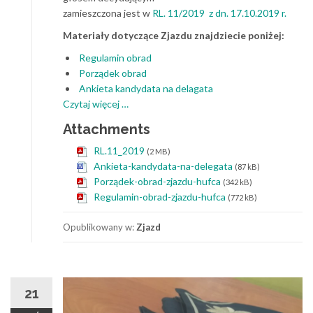
zamieszczona jest w
RL. 11/2019 z dn. 17.10.2019 r.
Materiały dotyczące Zjazdu znajdziecie poniżej:
Regulamin obrad
Porządek obrad
Ankieta kandydata na delagata
o
Czytaj więcej
…
Zjazd
Attachments
Nadzwyczajny
Hufca
RL.11_2019
(2 MB)
Łódź-
Ankieta-kandydata-na-delegata
(87 kB)
Polesie
Porządek-obrad-zjazdu-hufca
(342 kB)
Regulamin-obrad-zjazdu-hufca
(772 kB)
Opublikowany w:
Zjazd
21