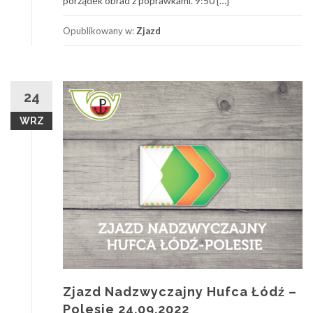
porządek obrad z poprawkami. 9:50 […]
Opublikowany w:
Zjazd
24
WRZ
Zjazd Nadzwyczajny Hufca Łódź –
Polesie 24.09.2022