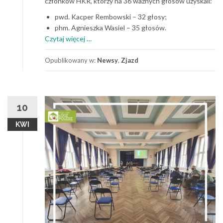
członków HKR, którzy na 36 ważnych głosów uzyskali:
pwd. Kacper Rembowski – 32 głosy;
phm. Agnieszka Wasiel – 35 głosów.
o
Czytaj więcej
…
Nowi
członkowie
Opublikowany w:
Newsy
,
Zjazd
Harcerskiej
Komisji
Rewizyjnej
Hufca
10
Łódź-
KWI
Polesie
wybrani