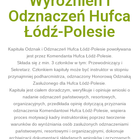
Wyróżnień i
Odznaczeń Hufca
Łódź-Polesie
Kapituła Odznak i Odznaczeń Hufca Łódź-Polesie powoływana
jest przez Komendanta Hufca Łódź-Polesie.
Składa się z min. 3 członków w tym: Przewodniczący i
Sekretarz. Członkiem kapituły może być instruktor w stopniu
przynajmniej podharcmistrza, odznaczony Honorową Odznaką
Zasłużonego dla Hufca Łódź-Polesie.
Kapituła jest ciałem doradczym, weryfikuje i opiniuje wnioski o
nadanie odznaczeń państwowych, resortowych,
organizacyjnych, przedkłada opinię dotyczącą przyznania
odznaczenia Komendantowi Hufca Łódź-Polesie, wspiera
proces motywacji kadry instruktorskiej poprzez tworzenie
warunków do wyróżniania osób zasłużonych odznaczeniami
państwowymi, resortowymi i organizacyjnymi, dokonuje
archiwizacji dokumentacji składanych wniosków i przyznanych