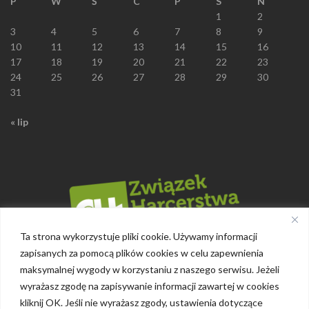
P
W
Ś
C
P
S
N
1
2
3
4
5
6
7
8
9
10
11
12
13
14
15
16
17
18
19
20
21
22
23
24
25
26
27
28
29
30
31
« lip
Ta strona wykorzystuje pliki cookie. Używamy informacji
zapisanych za pomocą plików cookies w celu zapewnienia
maksymalnej wygody w korzystaniu z naszego serwisu. Jeżeli
wyrażasz zgodę na zapisywanie informacji zawartej w cookies
kliknij OK. Jeśli nie wyrażasz zgody, ustawienia dotyczące