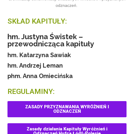
odznaczeń.
SKŁAD KAPITUŁY:
hm. Justyna Świstek –
przewodnicząca kapituły
hm. Katarzyna Sawiak
hm. Andrzej Leman
phm. Anna Omiecińska
REGULAMINY:
ZASADY PRZYZNAWANIA WYRÓŻNIEŃ I
ODZNACZEŃ
Zasady działania Kapituły Wyróżnień i
Odznaczeń Hufca Łódź-Polesie