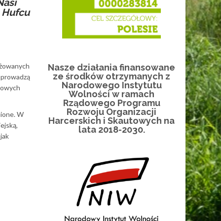
Nasi
m Hufcu
gażowanych
Nasze działania finansowane
ze środków otrzymanych z
y prowadzą
Narodowego Instytutu
imowych
Wolności w ramach
Rządowego Programu
Rozwoju Organizacji
nione. W
Harcerskich i Skautowych na
ejską,
lata 2018-2030.
jak