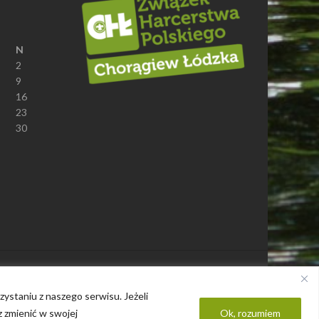
N
2
9
16
23
30
Polityka prywatności
ystaniu z naszego serwisu. Jeżeli
z zmienić w swojej
Ok, rozumiem