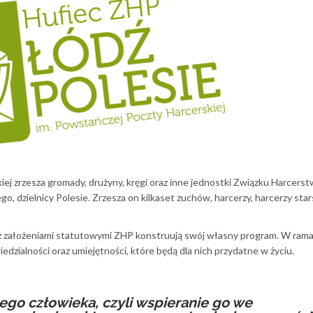
ej zrzesza gromady, drużyny, kręgi oraz inne jednostki Związku Harcers
go, dzielnicy Polesie. Zrzesza on kilkaset zuchów, harcerzy, harcerzy star
 z założeniami statutowymi ZHP konstruują swój własny program. W rama
dzialności oraz umiejętności, które będą dla nich przydatne w życiu.
go człowieka, czyli wspieranie go we