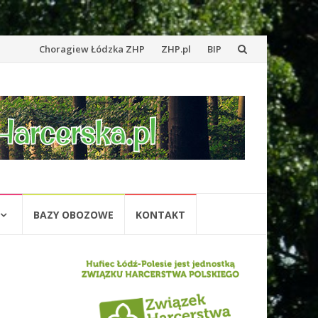
Przejdź
Choragiew Łódzka ZHP
ZHP.pl
BIP
do
treści
BAZY OBOZOWE
KONTAKT