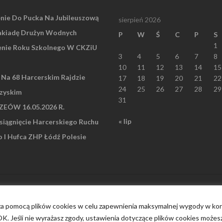
nie Do Pucka Na Jubileuszową
sierpień 2026
akiadę Drużyn Wodnych
P
W
Ś
C
P
S
1
nie Roku Szkolnego W CKZiU
3
4
5
6
7
8
10
11
12
13
14
15
” Na 68 Harcerskim Rajdzie
17
18
19
20
21
22
24
25
26
27
28
29
zyskim
31
EÓW 16.05.2026 R.
« lip
iągnięcie Harcerskiego Ruchu
I Hufca ZHP Łódź Polesie
 za pomocą plików cookies w celu zapewnienia maksymalnej wygody w korz
 OK. Jeśli nie wyrażasz zgody, ustawienia dotyczące plików cookies możes