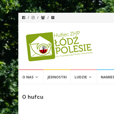
Przejdź
O NAS
JEDNOSTKI
LUDZIE
NAMIE
do
treści
O hufcu