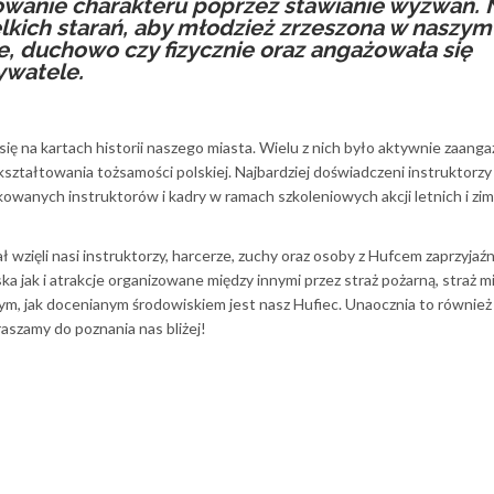
owanie charakteru poprzez stawianie wyzwań. 
elkich starań, aby młodzież zrzeszona w naszy
ie, duchowo czy fizycznie oraz angażowała się
ywatele.
ię na kartach historii naszego miasta. Wielu z nich było aktywnie zaan
 kształtowania tożsamości polskiej. Najbardziej doświadczeni instruktorz
owanych instruktorów i kadry w ramach szkoleniowych akcji letnich i z
 wzięli nasi instruktorzy, harcerze, zuchy oraz osoby z Hufcem zaprzyjaź
ka jak i atrakcje organizowane między innymi przez straż pożarną, straż mi
żym, jak docenianym środowiskiem jest nasz Hufiec. Unaocznia to również 
raszamy do poznania nas bliżej!