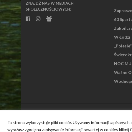
ZNAJDŹ NAS W MEDIACH
SPOŁECZNOŚCIOWYCH:
Zaprosze
60 Spart
Zakończe
W Łodzi
„Polesie
Świętokr
NOC MUZ
Ważne Os
Wodnego 
Islemag
powered by
WordPress
Ta strona wykorzystuje pliki cookie. Używamy informacji zapisanych
wyrażasz zgodę na zapisywanie informacji zawartej w cookies kliknij