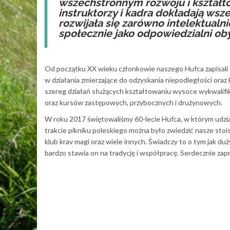
wszechstronnym rozwoju i kształt
instruktorzy i kadra dokładają wsz
rozwijała się zarówno intelektualn
społecznie jako odpowiedzialni ob
Od początku XX wieku członkowie naszego Hufca zapisali s
w działania zmierzające do odzyskania niepodległości oraz
szereg działań służących kształtowaniu wysoce wykwalifik
oraz kursów zastępowych, przybocznych i drużynowych.
W roku 2017 świętowaliśmy 60-lecie Hufca, w którym udział
trakcie pikniku poleskiego można było zwiedzić nasze stois
klub krav magi oraz wiele innych. Świadczy to o tym jak du
bardzo stawia on na tradycję i współpracę. Serdecznie zap