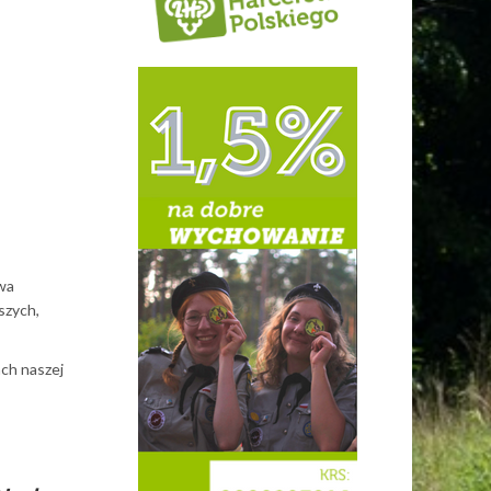
twa
szych,
ch naszej