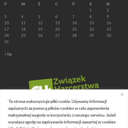
P
W
Ś
C
P
S
N
1
2
3
4
5
6
7
8
9
10
11
12
13
14
15
16
17
18
19
20
21
22
23
24
25
26
27
28
29
30
31
« lip
Ta strona wykorzystuje pliki cookie. Używamy informacji
zapisanych za pomocą plików cookies w celu zapewnienia
maksymalnej wygody w korzystaniu z naszego serwisu. Jeżeli
wyrażasz zgodę na zapisywanie informacji zawartej w cookies