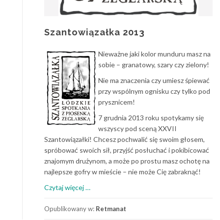
Szantowiązałka 2013
Nieważne jaki kolor munduru masz na
sobie – granatowy, szary czy zielony!
Nie ma znaczenia czy umiesz śpiewać
przy wspólnym ognisku czy tylko pod
prysznicem!
7 grudnia 2013 roku spotykamy się
wszyscy pod sceną XXVII
Szantowiązałki! Chcesz pochwalić się swoim głosem,
spróbować swoich sił, przyjść posłuchać i pokibicować
znajomym drużynom, a może po prostu masz ochotę na
najlepsze gofry w mieście – nie może Cię zabraknąć!
o
Czytaj więcej
…
Szantowiązałka
2013
Opublikowany w:
Retmanat