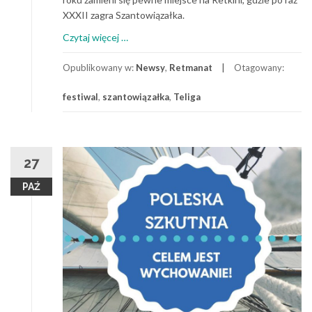
XXXII zagra Szantowiązałka.
o
Czytaj więcej
…
Znów
wypływamy
Opublikowany w:
Newsy
,
Retmanat
Otagowany:
w
festiwal
,
szantowiązałka
,
Teliga
szantowy
rejs
–
XXXII
Szantowiązałka
27
PAŹ