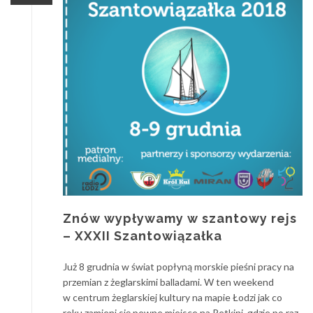
Znów wypływamy w szantowy rejs
– XXXII Szantowiązałka
Już 8 grudnia w świat popłyną morskie pieśni pracy na
przemian z żeglarskimi balladami. W ten weekend
w centrum żeglarskiej kultury na mapie Łodzi jak co
roku zamieni się pewne miejsce na Retkini, gdzie po raz