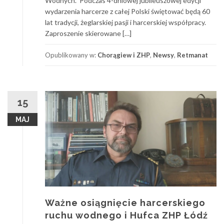
Wodnych. Podczas 4-dniowej jubileuszowej edycji
wydarzenia harcerze z całej Polski świętować będą 60
lat tradycji, żeglarskiej pasji i harcerskiej współpracy.
Zaproszenie skierowane […]
Opublikowany w:
Chorągiew i ZHP
,
Newsy
,
Retmanat
15
MAJ
Ważne osiągnięcie harcerskiego
ruchu wodnego i Hufca ZHP Łódź