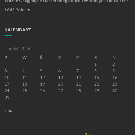
Ważne Osiągnięcie Harcerskiego Ruchu Wodnego I Hufca ZHP
Łódź Polesie
KALENDARZ
sierpień 2026
P
W
Ś
C
P
S
N
1
2
3
4
5
6
7
8
9
10
11
12
13
14
15
16
17
18
19
20
21
22
23
24
25
26
27
28
29
30
31
« lip