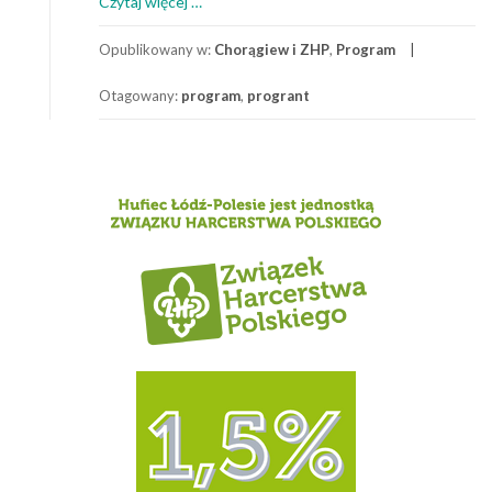
o
Czytaj więcej
…
PROgrant
–
Opublikowany w:
Chorągiew i ZHP
,
Program
mini-
Otagowany:
program
,
progrant
granty
dla
drużyn