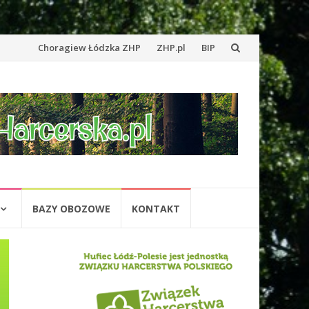
Przejdź
Choragiew Łódzka ZHP
ZHP.pl
BIP
do
treści
BAZY OBOZOWE
KONTAKT