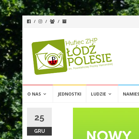
Przejdź
O NAS
JEDNOSTKI
LUDZIE
NAMIE
do
treści
25
GRU