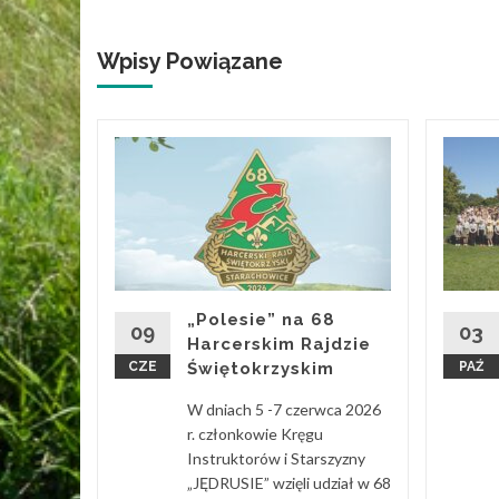
Wpisy Powiązane
ga
tkę i
kę!
inionym
 jedna z
arcerze i
„Polesie” na 68
-Polesie
09
03
Harcerskim Rajdzie
CZE
Świętokrzyskim
PAŹ
 Więcej
W dniach 5 -7 czerwca 2026
r. członkowie Kręgu
Instruktorów i Starszyzny
„JĘDRUSIE” wzięli udział w 68