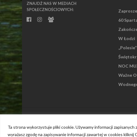
ZNAJDŹ NAS W MEDIACH
SPOŁECZNOŚCIOWYCH:
Zaprosze
60 Spart
Zakończe
W Łodzi
„Polesie
Świętokr
NOC MUZ
Ważne Os
Wodnego 
Islemag
powered by
WordPress
Ta strona wykorzystuje pliki cookie. Używamy informacji zapisanych
wyrażasz zgodę na zapisywanie informacji zawartej w cookies kliknij