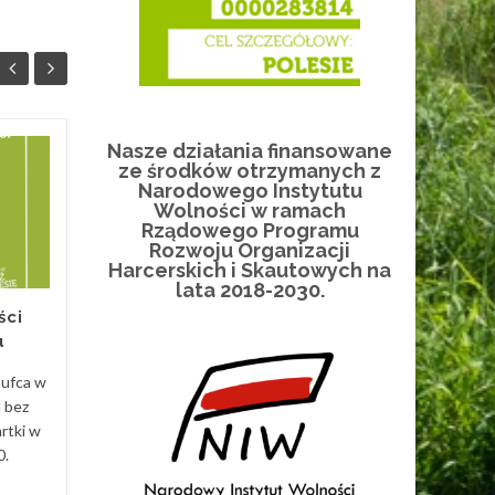
Nasze działania finansowane
#PolesiePomaga
ze środków otrzymanych z
16
12
powodzianom!
Narodowego Instytutu
Wolności w ramach
WRZ
WRZ
Rządowego Programu
Życie nie rozpieszcza i daje
Rozwoju Organizacji
okazje do kolejnej służby.
Harcerskich i Skautowych na
Weź udział w zbiórce darów –
lata 2018-2030.
dorzuć coś od siebie lub
ści
pomóż nam...
u
Uncategorized
Czytaj Więcej
hufca w
Uncat
a bez
rtki w
0.