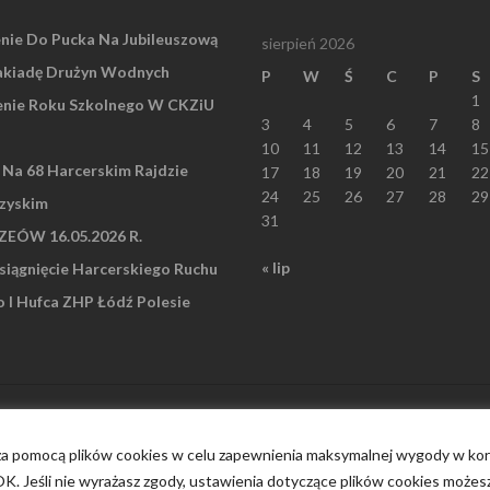
nie Do Pucka Na Jubileuszową
sierpień 2026
akiadę Drużyn Wodnych
P
W
Ś
C
P
S
1
nie Roku Szkolnego W CKZiU
3
4
5
6
7
8
10
11
12
13
14
15
” Na 68 Harcerskim Rajdzie
17
18
19
20
21
22
24
25
26
27
28
29
zyskim
31
EÓW 16.05.2026 R.
« lip
iągnięcie Harcerskiego Ruchu
I Hufca ZHP Łódź Polesie
 za pomocą plików cookies w celu zapewnienia maksymalnej wygody w korz
 OK. Jeśli nie wyrażasz zgody, ustawienia dotyczące plików cookies możes