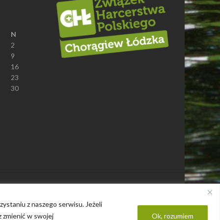
N
2
9
16
23
30
Polityka prywatności
ystaniu z naszego serwisu. Jeżeli
z zmienić w swojej
Ok, rozumiem