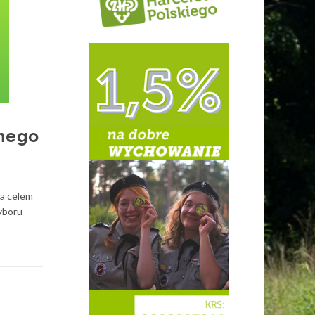
jnego
ca celem
yboru