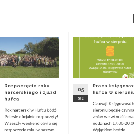
Rozpoczęcie roku
Praca księgowo
05
harcerskiego i zjazd
hufca w sierpni
hufca
SIE
Czuwaj! Księgowość 
Rok harcerski w Hufcu Łódź-
sierpniu będzie czynn
Polesie oficjalnie rozpoczęty!
zmian we wtorki i czwa
W zeszły weekend obyło się
godzinach 17:00-20:0
rozpoczęcie roku w naszym
Wyjątkiem będzie...