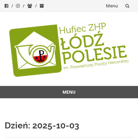
Menu
Przejdź
do
treści
MENU
Przejdź
do
treści
Dzień:
2025-10-03