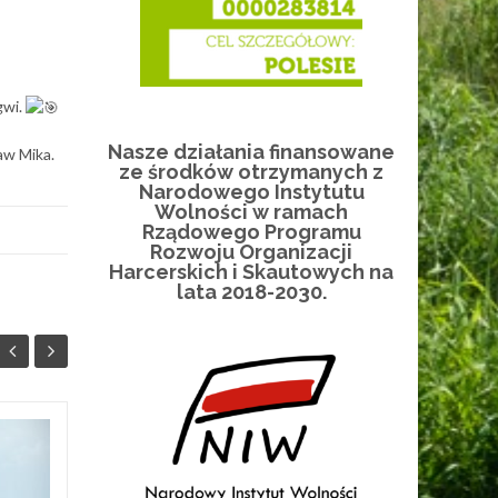
gwi.
Nasze działania finansowane
aw Mika.
ze środków otrzymanych z
Narodowego Instytutu
Wolności w ramach
Rządowego Programu
Rozwoju Organizacji
Harcerskich i Skautowych na
lata 2018-2030.
NOC MUZEÓW
17
15
16.05.2026 r.
MAJ
MAJ