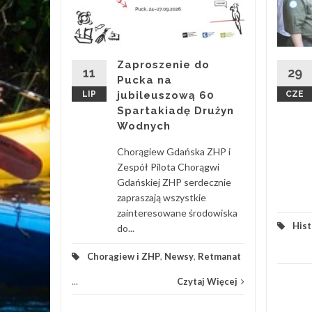
sie
ku w
lną
Zaproszenie do
11
29
Pucka na
egłą
LIP
jubileuszową 60
CZE
emu do
Spartakiadę Drużyn
Wodnych
Hufiec
...
Chorągiew Gdańska ZHP i
Zespół Pilota Chorągwi
 Więcej
Gdańskiej ZHP serdecznie
zapraszają wszystkie
zainteresowane środowiska
Hist
do...
Chorągiew i ZHP
,
Newsy
,
Retmanat
...
Czytaj Więcej