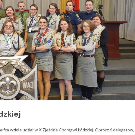
dzkiej
hufca wzięła udział w X Zjeździe Chorągwi Łódzkiej. Oprócz 6 delegatów, 