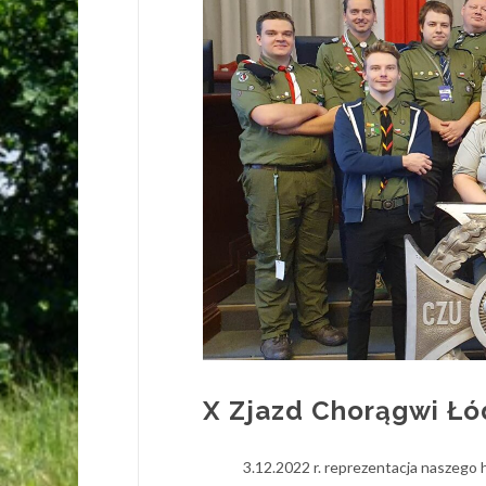
X Zjazd Chorągwi Łó
3.12.2022 r. reprezentacja naszego 