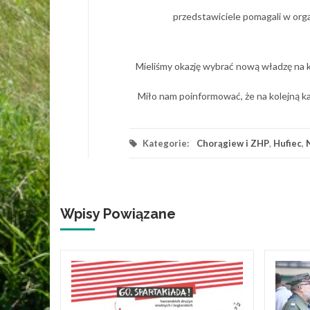
przedstawiciele pomagali w orga
Mieliśmy okazję wybrać nową władzę na k
Miło nam poinformować, że na kolejną k
Kategorie:
Chorągiew i ZHP
,
Hufiec
,
Wpisy Powiązane
ęcie
ruchu
ca