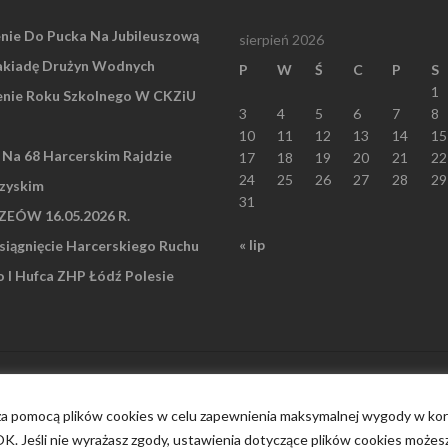
nie Do Pucka Na Jubileuszową
sierpień 2026
akiadę Drużyn Wodnych
P
W
Ś
C
P
S
1
nie Roku Szkolnego W CKZiU
3
4
5
6
7
8
10
11
12
13
14
15
” Na 68 Harcerskim Rajdzie
17
18
19
20
21
22
24
25
26
27
28
29
zyskim
31
EÓW 16.05.2026 R.
« lip
iągnięcie Harcerskiego Ruchu
I Hufca ZHP Łódź Polesie
 za pomocą plików cookies w celu zapewnienia maksymalnej wygody w korz
 OK. Jeśli nie wyrażasz zgody, ustawienia dotyczące plików cookies możes