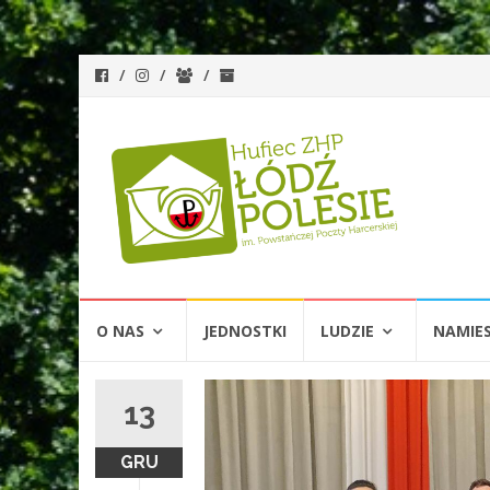
Przejdź
O NAS
JEDNOSTKI
LUDZIE
NAMIE
do
treści
13
GRU