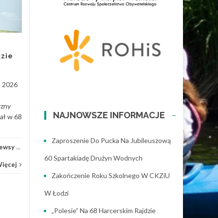
W sobotę 16 maja 2026 r., w
budynku Komendy Chorągwi
Łódzkiej ZHP odbyło się
coroczne spotkanie „Noc
Muzeów”, zorganizowane...
zie
Chorągiew i ZHP
,
Historia
,
Hufiec
...
a 2026
Czytaj Więcej
Chorą
yzny
NAJNOWSZE INFORMACJE
iał w 68
Zaproszenie Do Pucka Na Jubileuszową
ewsy
...
60 Spartakiadę Drużyn Wodnych
Więcej
Zakończenie Roku Szkolnego W CKZiU
W Łodzi
„Polesie” Na 68 Harcerskim Rajdzie