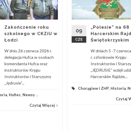
Zakończenie roku
„Polesie” na 68
09
szkolnego w CKZiU w
Harcerskim Rajd
Łodzi
CZE
Świętokrzyskim
W dniu 26 czerwca 2026 r.
W dniach 5 -7 czerwc
delegacja Hufca w osobach
r. członkowie Kręgu
komendanta Hufca oraz
Instruktorów i Starsz
instruktorów Kręgu
„JĘDRUSIE” wzięli udz
Instruktorów i Starszyzny
Harcerskim Rajdzie...
„Jędrusie”...
Chorągiew i ZHP
,
Historia
,
N
oria
,
Hufiec
,
Newsy
...
Czytaj 
Czytaj Więcej