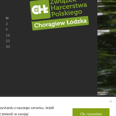
N
2
9
16
23
30
Polityka prywatności
ystaniu z naszego serwisu. Jeżeli
z zmienić w swojej
Ok, rozumiem