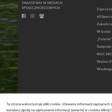
ZNAJDŹ NAS W MEDIACH
SPOŁECZNOŚCIOWYCH:
Zaprosze
60 Spart
Zakończe
W Łodzi
„Polesie
Świętokr
NOC MUZ
Ważne Os
Wodnego 
Islemag
powered by
WordPress
Ta strona wykorzystuje pliki cookie. Używamy informacji zapisanych
wyrażasz zgodę na zapisywanie informacji zawartej w cookies kliknij