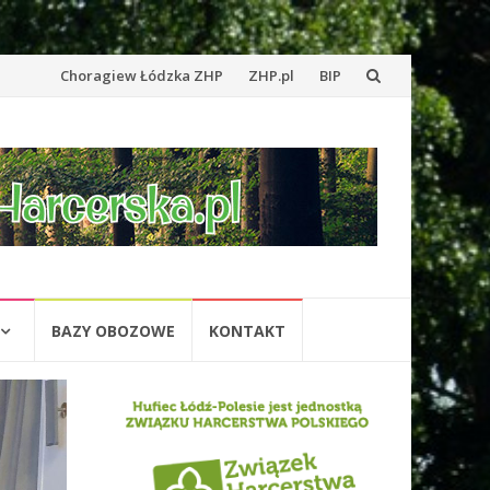
Przejdź
Choragiew Łódzka ZHP
ZHP.pl
BIP
do
treści
BAZY OBOZOWE
KONTAKT