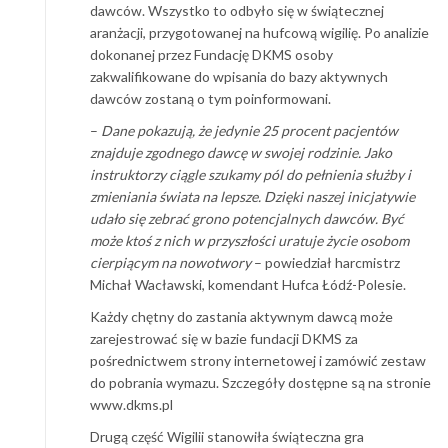
dawców. Wszystko to odbyło się w świątecznej
aranżacji, przygotowanej na hufcową wigilię. Po analizie
dokonanej przez Fundację DKMS osoby
zakwalifikowane do wpisania do bazy aktywnych
dawców zostaną o tym poinformowani.
–
Dane pokazują, że jedynie 25 procent pacjentów
znajduje zgodnego dawcę w swojej rodzinie. Jako
instruktorzy ciągle szukamy pól do pełnienia służby i
zmieniania świata na lepsze. Dzięki naszej inicjatywie
udało się zebrać grono potencjalnych dawców. Być
może ktoś z nich w przyszłości uratuje życie osobom
cierpiącym na nowotwory
– powiedział harcmistrz
Michał Wacławski, komendant Hufca Łódź-Polesie.
Każdy chętny do zastania aktywnym dawcą może
zarejestrować się w bazie fundacji DKMS za
pośrednictwem strony internetowej i zamówić zestaw
do pobrania wymazu. Szczegóły dostępne są na stronie
www.dkms.pl
Drugą część Wigilii stanowiła świąteczna gra