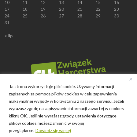
10
11
12
13
14
15
16
17
18
19
20
21
22
23
24
25
26
27
28
29
30
31
« lip
Ta strona wykorzystuje pliki cookie. Używamy informacji
zapisanych za pomocą plików cookies w celu zapewnienia
maksymalnej wygody w korzystaniu z naszego serwisu. Jeżeli
wyrażasz zgodę na zapisywanie informacji zawartej w cookies
kliknij OK. Jeśli nie wyrażasz zgody, ustawienia dotyczące
plików cookies możesz zmienić w swojej
przeglądarce.
Dowiedz się więcej