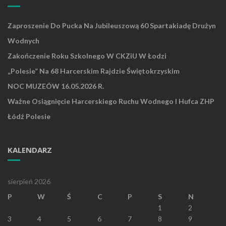
Zaproszenie Do Pucka Na Jubileuszową 60 Spartakiadę Drużyn
Wodnych
Zakończenie Roku Szkolnego W CKZiU W Łodzi
„Polesie” Na 68 Harcerskim Rajdzie Świętokrzyskim
NOC MUZEÓW 16.05.2026 R.
Ważne Osiągnięcie Harcerskiego Ruchu Wodnego I Hufca ZHP
Łódź Polesie
KALENDARZ
sierpień 2026
P
W
Ś
C
P
S
N
1
2
3
4
5
6
7
8
9