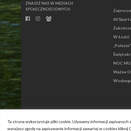
ZNAJDŹ NAS W MEDIACH
SPOŁECZNOŚCIOWYCH:
Zaprosze
60 Spart
Zakończe
W Łodzi
„Polesie
Świętokr
NOC MUZ
Ważne Os
Wodnego 
Islemag
powered by
WordPress
Ta strona wykorzystuje pliki cookie. Używamy informacji zapisanych
wyrażasz zgodę na zapisywanie informacji zawartej w cookies kliknij