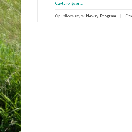
o
Czytaj więcej
…
Co
nas
Opublikowany w:
Newsy
,
Program
Ota
czeka
w
czerwcu?