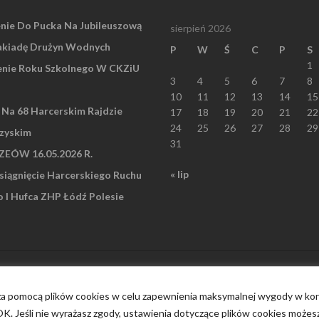
nie Do Pucka Na Jubileuszową
sierpień 2026
akiadę Drużyn Wodnych
P
W
Ś
C
P
S
1
nie Roku Szkolnego W CKZiU
3
4
5
6
7
8
10
11
12
13
14
15
” Na 68 Harcerskim Rajdzie
17
18
19
20
21
22
24
25
26
27
28
29
zyskim
31
EÓW 16.05.2026 R.
« lip
iągnięcie Harcerskiego Ruchu
I Hufca ZHP Łódź Polesie
 za pomocą plików cookies w celu zapewnienia maksymalnej wygody w korz
 OK. Jeśli nie wyrażasz zgody, ustawienia dotyczące plików cookies możes