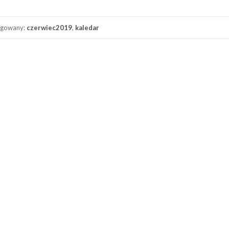
gowany:
czerwiec2019
,
kaledar