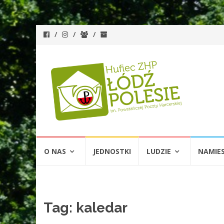
Przejdź
O NAS
JEDNOSTKI
LUDZIE
NAMIE
do
treści
Tag:
kaledar