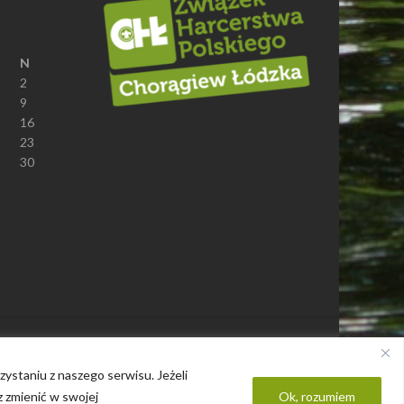
N
2
9
16
23
30
Polityka prywatności
ystaniu z naszego serwisu. Jeżeli
z zmienić w swojej
Ok, rozumiem