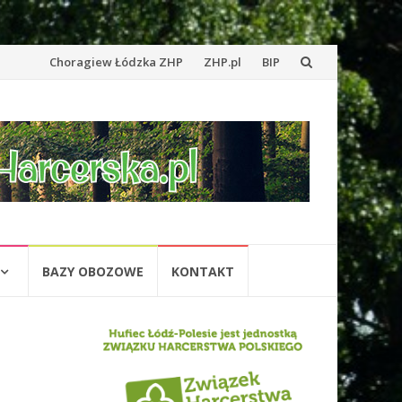
Przejdź
Choragiew Łódzka ZHP
ZHP.pl
BIP
do
treści
BAZY OBOZOWE
KONTAKT