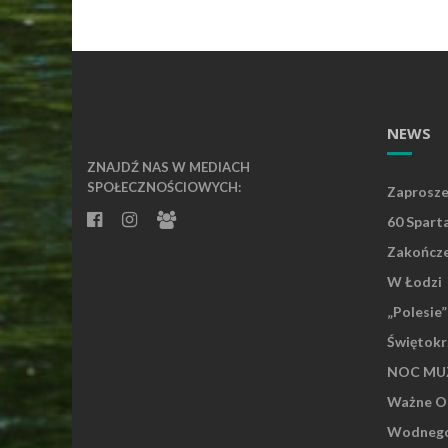
NEWS
ZNAJDŹ NAS W MEDIACH
SPOŁECZNOŚCIOWYCH:
Zaprosze
60 Spart
Zakończe
W Łodzi
„Polesie
Świętokr
NOC MUZ
Ważne Os
Wodnego 