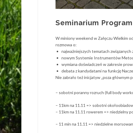
Seminarium Program
W miniony weekend w Załęczu Wielkim od
rozmowa o:
najważniejszych tematach związanych 
nowym Systemie Instrumentów Metod
wymiana doświadczeń w zakresie prowa
debata z kandydatami na funkcję Nacz
Nie zabrało też inicjatyw „poza głównym 
– sobotni poranny rozruch (full body wor
– 11km na 11.11 => sobotni okołoobiado
– 11km na 11.11 rowerem => niedzielny po
– 11 min na 11.11 => niedzielne morsowa