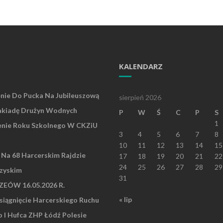
KALENDARZ
nie Do Pucka Na Jubileuszową
sierpień 2026
akiadę Drużyn Wodnych
P
W
Ś
C
P
S
1
nie Roku Szkolnego W CKZiU
3
4
5
6
7
8
10
11
12
13
14
15
” Na 68 Harcerskim Rajdzie
17
18
19
20
21
22
24
25
26
27
28
29
zyskim
31
EÓW 16.05.2026 R.
« lip
iągnięcie Harcerskiego Ruchu
I Hufca ZHP Łódź Polesie