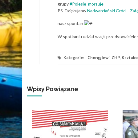
grupy
#Polesie_morsuje
PS. Dziękujemy
Nadwarciański Gród – Załę
nasz spontan
W spotkaniu udział wzięli przedstawiciele 
Kategorie:
Chorągiew i ZHP
,
Kształc
Wpisy Powiązane
ęcie
ruchu
ca