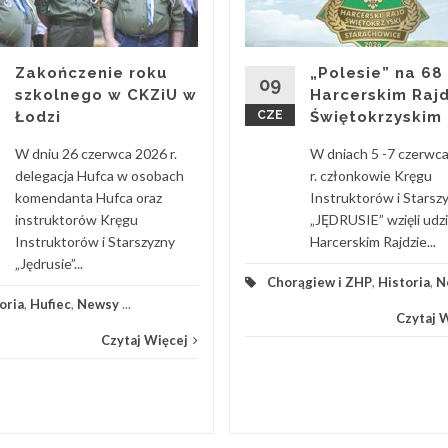
Zakończenie roku
„Polesie” na 68
09
szkolnego w CKZiU w
Harcerskim Rajd
Łodzi
CZE
Świętokrzyskim
W dniu 26 czerwca 2026 r.
W dniach 5 -7 czerwc
delegacja Hufca w osobach
r. członkowie Kręgu
komendanta Hufca oraz
Instruktorów i Starsz
instruktorów Kręgu
„JĘDRUSIE” wzięli udz
Instruktorów i Starszyzny
Harcerskim Rajdzie...
„Jędrusie”...
Chorągiew i ZHP
,
Historia
,
N
oria
,
Hufiec
,
Newsy
...
Czytaj 
Czytaj Więcej