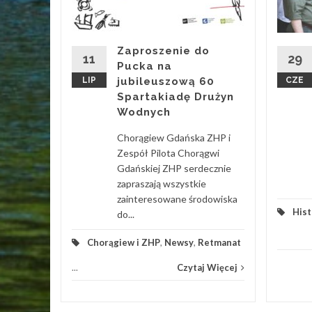
sie
ku w
lną
Zaproszenie do
11
29
Pucka na
egłą
LIP
jubileuszową 60
CZE
emu do
Spartakiadę Drużyn
Wodnych
Hufiec
...
Chorągiew Gdańska ZHP i
Zespół Pilota Chorągwi
 Więcej
Gdańskiej ZHP serdecznie
zapraszają wszystkie
zainteresowane środowiska
Hist
do...
Chorągiew i ZHP
,
Newsy
,
Retmanat
...
Czytaj Więcej