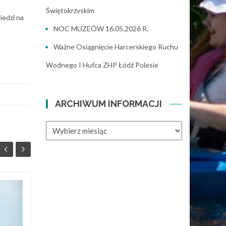
Świętokrzyskim
iedzi na
NOC MUZEÓW 16.05.2026 R.
Ważne Osiągnięcie Harcerskiego Ruchu
Wodnego I Hufca ZHP Łódź Polesie
ARCHIWUM INFORMACJI
ARCHIWUM
INFORMACJI
NOC MUZEÓW
17
15
16.05.2026 r.
MAJ
MAJ
W sobotę 16 maja 2026 r., w