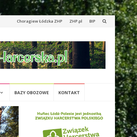
Przejdź
Choragiew Łódzka ZHP
ZHP.pl
BIP
do
treści
BAZY OBOZOWE
KONTAKT