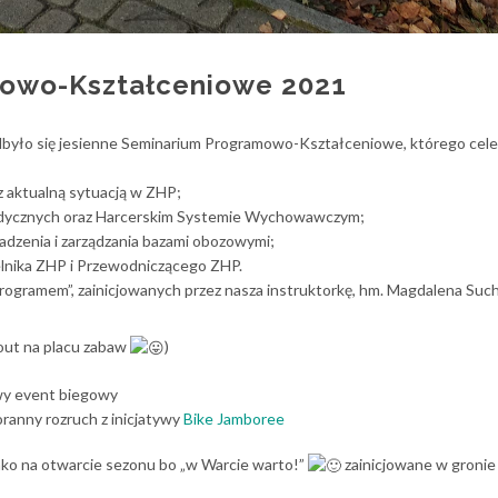
owo-Kształceniowe 2021
było się jesienne Seminarium Programowo-Kształceniowe, którego cel
z aktualną sytuacją w ZHP;
ycznych oraz Harcerskim Systemie Wychowawczym;
dzenia i zarządzania bazami obozowymi;
elnika ZHP i Przewodniczącego ZHP.
programem”, zainicjowanych przez nasza instruktorkę, hm. Magdalena Suc
kout na placu zabaw
)
wy event biegowy
ranny rozruch z inicjatywy
Bike Jamboree
nko na otwarcie sezonu bo „w Warcie warto!”
zainicjowane w gronie