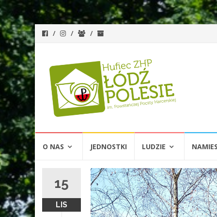
Przejdź
O NAS
JEDNOSTKI
LUDZIE
NAMIE
do
treści
15
LIS