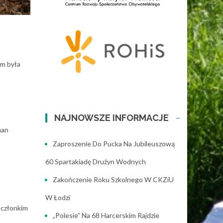
em była
NAJNOWSZE INFORMACJE
han
Zaproszenie Do Pucka Na Jubileuszową
60 Spartakiadę Drużyn Wodnych
Zakończenie Roku Szkolnego W CKZiU
W Łodzi
 członkim
„Polesie” Na 68 Harcerskim Rajdzie