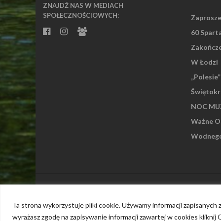
ZNAJDŹ NAS W MEDIACH
SPOŁECZNOŚCIOWYCH:
Zaprosze
60 Spart
Zakończe
W Łodzi
„Polesie
Świętokr
NOC MUZ
Ważne Os
Wodnego 
Islemag
powered by
WordPress
Ta strona wykorzystuje pliki cookie. Używamy informacji zapisanych
wyrażasz zgodę na zapisywanie informacji zawartej w cookies kliknij