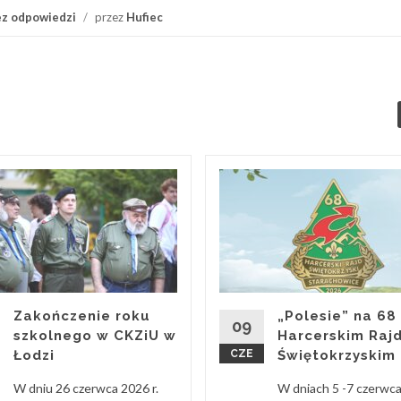
z odpowiedzi
/
przez
Hufiec
Zakończenie roku
„Polesie” na 68
09
szkolnego w CKZiU w
Harcerskim Rajd
Łodzi
CZE
Świętokrzyskim
W dniu 26 czerwca 2026 r.
W dniach 5 -7 czerwc