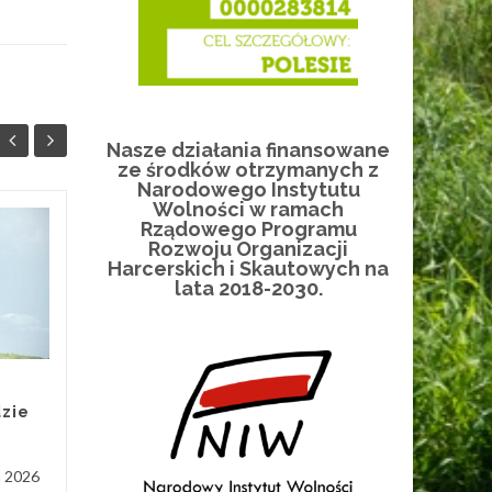
Nasze działania finansowane
ze środków otrzymanych z
Narodowego Instytutu
Wolności w ramach
Rządowego Programu
NOC MUZEÓW
17
04
Rozwoju Organizacji
16.05.2026 r.
Harcerskich i Skautowych na
MAJ
MAR
lata 2018-2030.
W sobotę 16 maja 2026 r., w
budynku Komendy Chorągwi
Łódzkiej ZHP odbyło się
coroczne spotkanie „Noc
Muzeów”, zorganizowane...
zie
Chorągiew i ZHP
,
Historia
,
Hufiec
...
Hufie
a 2026
Czytaj Więcej