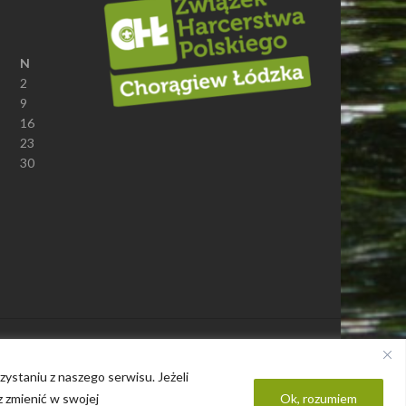
N
2
9
16
23
30
Polityka prywatności
ystaniu z naszego serwisu. Jeżeli
z zmienić w swojej
Ok, rozumiem