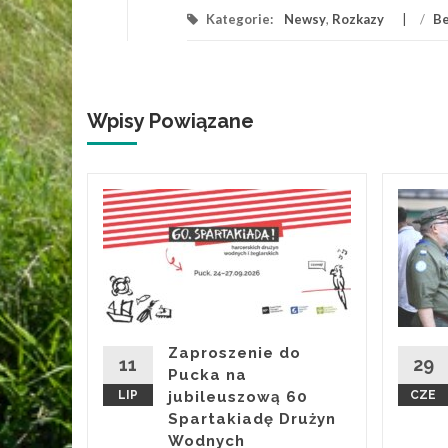
Kategorie:
Newsy
,
Rozkazy
/
Be
Wpisy Powiązane
ji
 rocznicę
nia, dnia
Zaproszenie do
a...
11
29
Pucka na
LIP
jubileuszową 60
CZE
ronika
...
Spartakiadę Drużyn
 Więcej
Wodnych