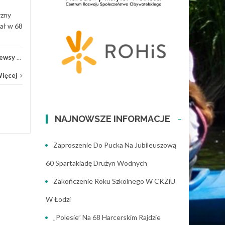
yzny
iał w 68
ewsy
...
Więcej
NAJNOWSZE INFORMACJE
Zaproszenie Do Pucka Na Jubileuszową
60 Spartakiadę Drużyn Wodnych
Zakończenie Roku Szkolnego W CKZiU
W Łodzi
„Polesie” Na 68 Harcerskim Rajdzie