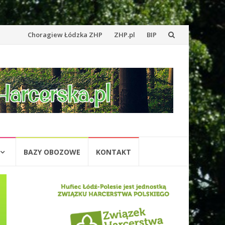
Przejdź
Choragiew Łódzka ZHP
ZHP.pl
BIP
do
treści
BAZY OBOZOWE
KONTAKT