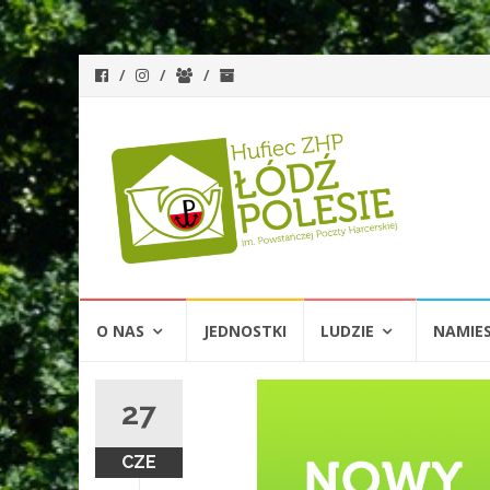
Przejdź
O NAS
JEDNOSTKI
LUDZIE
NAMIE
do
treści
27
CZE