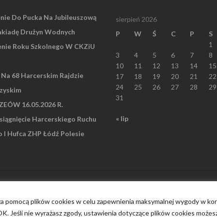
nie Do Pucka Na Jubileuszową
sierpień 2026
akiadę Drużyn Wodnych
P
W
Ś
C
P
S
1
nie Roku Szkolnego W CKZiU
3
4
5
6
7
8
10
11
12
13
14
15
” Na 68 Harcerskim Rajdzie
17
18
19
20
21
22
24
25
26
27
28
29
zyskim
31
EÓW 16.05.2026 R.
« lip
iągnięcie Harcerskiego Ruchu
I Hufca ZHP Łódź Polesie
 za pomocą plików cookies w celu zapewnienia maksymalnej wygody w korz
 OK. Jeśli nie wyrażasz zgody, ustawienia dotyczące plików cookies możes