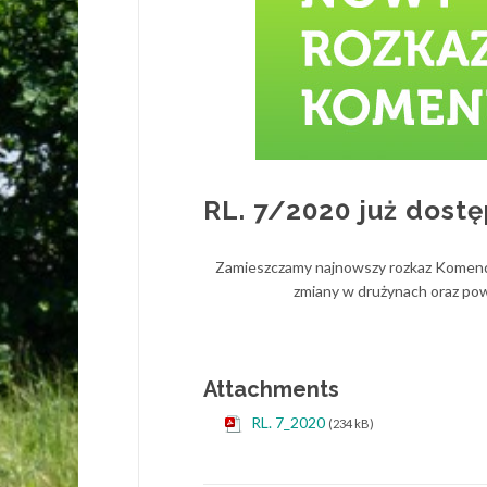
RL. 7/2020 już dost
Zamieszczamy najnowszy rozkaz Komendan
zmiany w drużynach oraz pow
Attachments
RL. 7_2020
(234 kB)