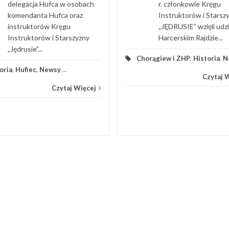
delegacja Hufca w osobach
r. członkowie Kręgu
komendanta Hufca oraz
Instruktorów i Starsz
instruktorów Kręgu
„JĘDRUSIE” wzięli udz
Instruktorów i Starszyzny
Harcerskim Rajdzie...
„Jędrusie”...
Chorągiew i ZHP
,
Historia
,
N
oria
,
Hufiec
,
Newsy
...
Czytaj 
Czytaj Więcej