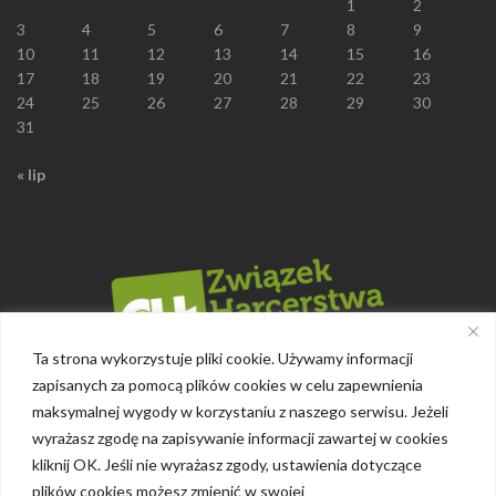
1
2
3
4
5
6
7
8
9
10
11
12
13
14
15
16
17
18
19
20
21
22
23
24
25
26
27
28
29
30
31
« lip
Ta strona wykorzystuje pliki cookie. Używamy informacji
zapisanych za pomocą plików cookies w celu zapewnienia
maksymalnej wygody w korzystaniu z naszego serwisu. Jeżeli
wyrażasz zgodę na zapisywanie informacji zawartej w cookies
kliknij OK. Jeśli nie wyrażasz zgody, ustawienia dotyczące
plików cookies możesz zmienić w swojej