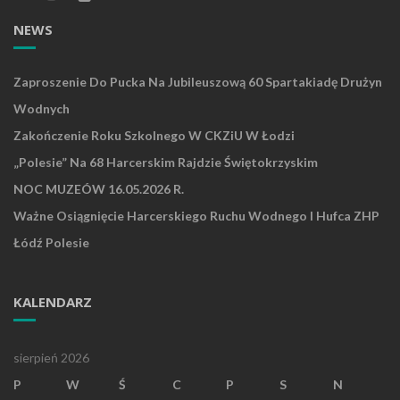
NEWS
Zaproszenie Do Pucka Na Jubileuszową 60 Spartakiadę Drużyn
Wodnych
Zakończenie Roku Szkolnego W CKZiU W Łodzi
„Polesie” Na 68 Harcerskim Rajdzie Świętokrzyskim
NOC MUZEÓW 16.05.2026 R.
Ważne Osiągnięcie Harcerskiego Ruchu Wodnego I Hufca ZHP
Łódź Polesie
KALENDARZ
sierpień 2026
P
W
Ś
C
P
S
N