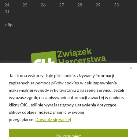
24
25
26
27
28
29
30
31
« lip
Ta strona wykorzystuje pliki cookie. Używamy informacji
zapisanych za pomocą plików cookies w celu zapewnienia
maksymalnej wygody w korzystaniu z naszego serwisu. Jeżeli
wyrażasz zgodę na zapisywanie informacji zawartej w cookies
kliknij OK. Jeśli nie wyrażasz zgody, ustawienia dotyczące
plików cookies możesz zmienić w swojej
przeglądarce.
Dowiedz się więcej
Polityka prywatności
Ok, rozumiem
Islemag
powered by
WordPress