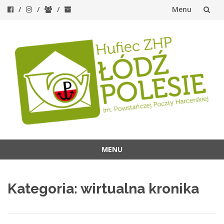
Menu
Przejdź
do
treści
MENU
Przejdź
do
Kategoria:
wirtualna kronika
treści