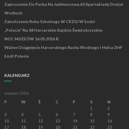
Zaproszenie Do Pucka Na Jubileuszową 60 Spartakiadę Drużyn
Wodnych
Zakończenie Roku Szkolnego W CKZiU W Łodzi
„Polesie” Na 68 Harcerskim Rajdzie Świętokrzyskim
NOC MUZEÓW 16.05.2026 R.
Ważne Osiągnięcie Harcerskiego Ruchu Wodnego I Hufca ZHP
Łódź Polesie
KALENDARZ
sierpień 2026
P
W
Ś
C
P
S
N
1
2
3
4
5
6
7
8
9
10
11
12
13
14
15
16
17
18
19
20
21
22
23