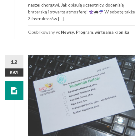
naszej chorągwi. Jak opisują uczestnicy, doceniają
braterską i otwartą atmosferę!
🌧
W sobotę także
3 instruktorów […]
Opublikowany w:
Newsy
,
Program
,
wirtualna kronika
12
KWI